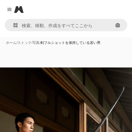
Magnific
Close menu
画像で
ホーム
/
ストック
/
写真
/
剣フルショットを保持している若い男