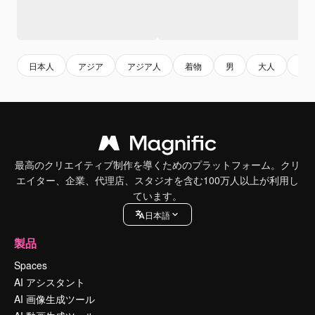
日本人
アジア
アジア人
着物
男
大人
サ
最高のクリエイティブ制作を導くためのプラットフォーム。クリ
エイター、企業、代理店、スタジオを含む100万人以上が利用し
ています。
日本語
製品
Spaces
AI アシスタント
AI 画像生成ツール