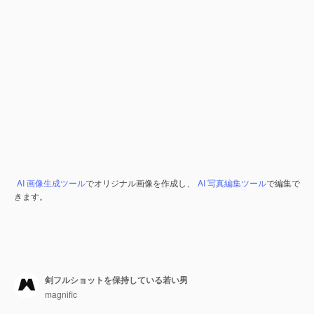
AI 画像生成ツール
でオリジナル画像を作成し、
AI 写真編集ツール
で編集で
きます。
剣フルショットを保持している若い男
magnific