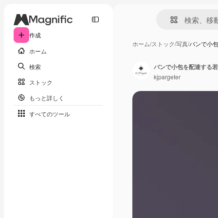
作成
ホーム
/
ストック
/
写真
/
バンで小
ホーム
検索
バンで小包を配達する若
kjpargeter
ストック
もっと詳しく
すべてのツール