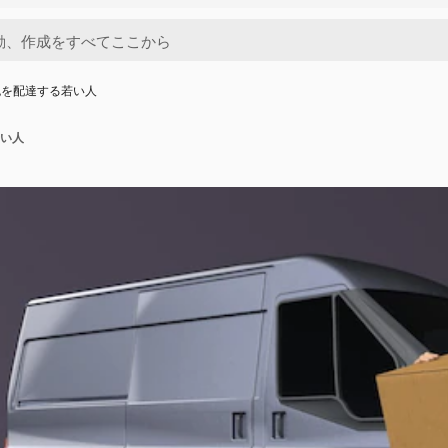
包を配達する若い人
い人