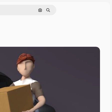
画像で検索
検索