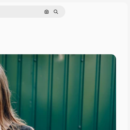
画像で検索
検索