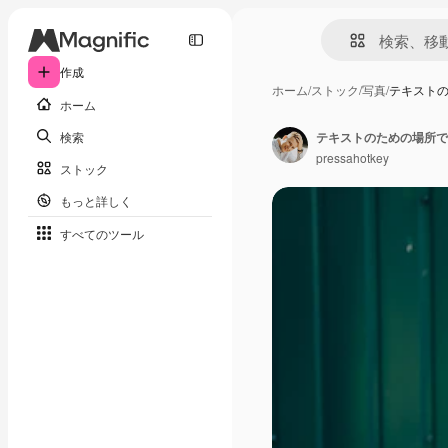
作成
ホーム
/
ストック
/
写真
/
テキスト
ホーム
検索
pressahotkey
ストック
もっと詳しく
すべてのツール