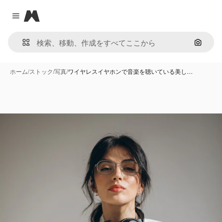
Magnific
Close menu
画像で
ホーム
/
ストック
/
写真
/
ワイヤレスイヤホンで音楽を聴いている美し…