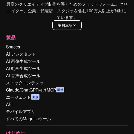
最高のクリエイティブ制作を導くためのプラットフォーム。クリ
エイター、企業、代理店、スタジオを含む100万人以上が利用し
ています。
日本語
製品
Spaces
AI アシスタント
AI 画像生成ツール
AI 動画生成ツール
AI 音声合成ツール
ストックコンテンツ
Claude/ChatGPT向けMCP
新規
エージェント
新規
API
モバイルアプリ
すべてのMagnificツール
はじめに