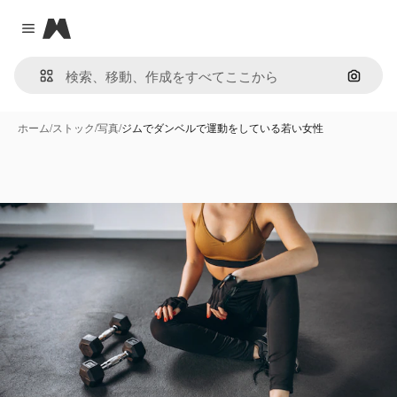
Magnific
Close menu
画像で
ホーム
/
ストック
/
写真
/
ジムでダンベルで運動をしている若い女性