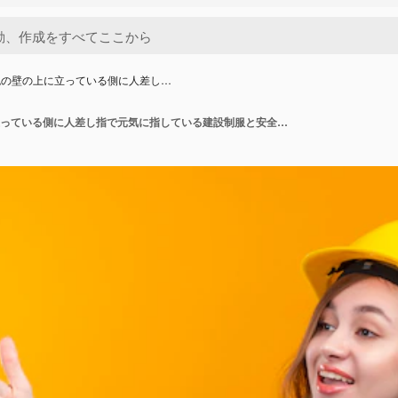
色の壁の上に立っている側に人差し…
オレンジ色の壁の上に立っている側に人差し指で元気に指している建設制服と安全ヘルメットの若い女性ビルダー労働者