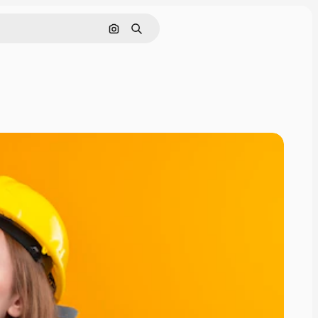
画像で検索
検索