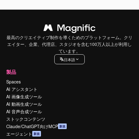
最高のクリエイティブ制作を導くためのプラットフォーム。クリ
エイター、企業、代理店、スタジオを含む100万人以上が利用し
ています。
日本語
製品
Spaces
AI アシスタント
AI 画像生成ツール
AI 動画生成ツール
AI 音声合成ツール
ストックコンテンツ
Claude/ChatGPT向けMCP
新規
エージェント
新規