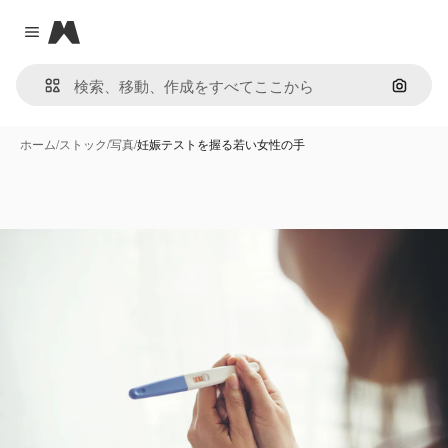
Magnific
Close menu
画像で
ホーム
/
ストック
/
写真
/
妊娠テストを握る若い女性の手