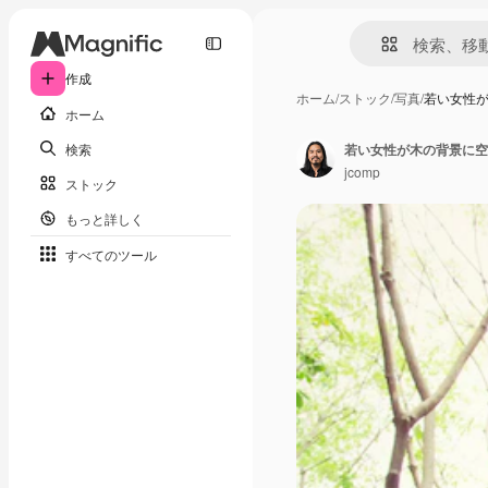
作成
ホーム
/
ストック
/
写真
/
若い女性
ホーム
検索
若い女性が木の背景に空
jcomp
ストック
もっと詳しく
すべてのツール