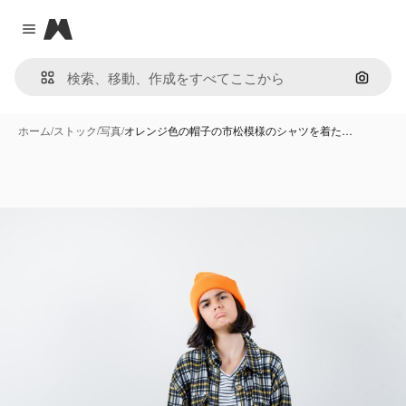
Magnific
Close menu
画像で
ホーム
/
ストック
/
写真
/
オレンジ色の帽子の市松模様のシャツを着た…