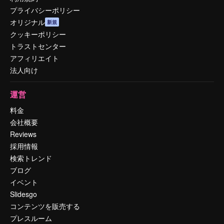
プライバシーポリシー
オリジナル
新規
クッキーポリシー
トラストセンター
アフィリエイト
法人向け
運営
料金
会社概要
Reviews
採用情報
検索トレンド
ブログ
イベント
Slidesgo
コンテンツを販売する
プレスルーム