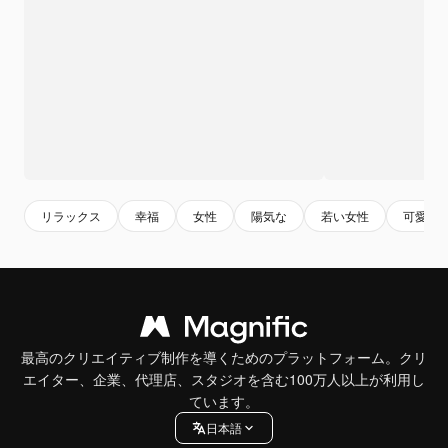
リラックス
幸福
女性
陽気な
若い女性
可愛い
最高のクリエイティブ制作を導くためのプラットフォーム。クリ
エイター、企業、代理店、スタジオを含む100万人以上が利用し
ています。
日本語