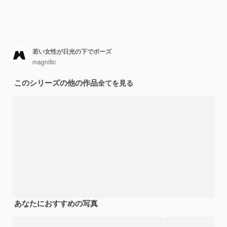
若い女性が日光の下でポーズ
magnific
このシリーズの他の作品
全てを見る
あなたにおすすめの写真