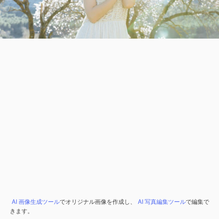
AI 画像生成ツール
でオリジナル画像を作成し、
AI 写真編集ツール
で編集で
きます。