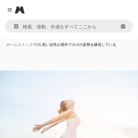
Magnific
Close menu
画像で
ホーム
/
ストック
/
写真
/
若い女性が屋外でヨガの姿勢を練習している