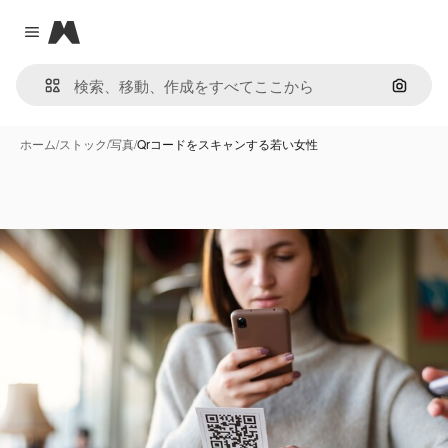
Magnific
Close menu
画像で
ホーム
/
ストック
/
写真
/
Qrコードをスキャンする若い女性