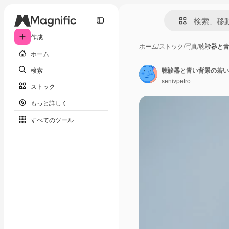
作成
ホーム
/
ストック
/
写真
/
聴診器と
ホーム
検索
聴診器と青い背景の若い
senivpetro
ストック
もっと詳しく
すべてのツール