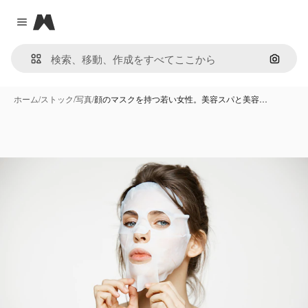
Magnific
Close menu
画像で
ホーム
/
ストック
/
写真
/
顔のマスクを持つ若い女性。美容スパと美容…