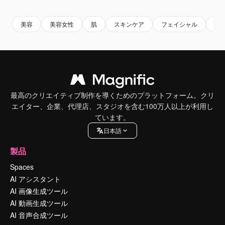
美容
美容女性
肌
スキンケア
フェイシャル
ピ
最高のクリエイティブ制作を導くためのプラットフォーム。クリ
エイター、企業、代理店、スタジオを含む100万人以上が利用し
ています。
日本語
製品
Spaces
AI アシスタント
AI 画像生成ツール
AI 動画生成ツール
AI 音声合成ツール