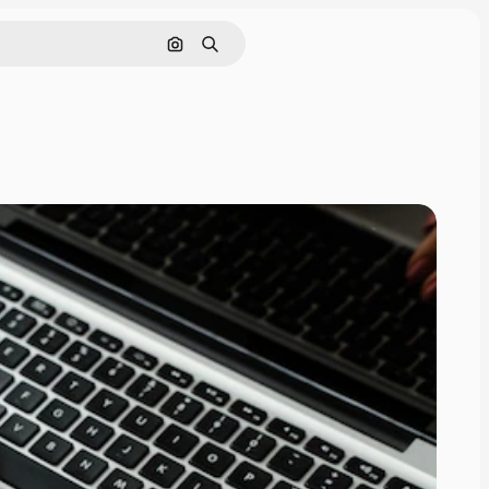
画像で検索
検索