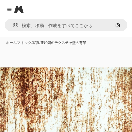
Magnific
Close menu
画像で
ホーム
/
ストック
/
写真
/
亜鉛鋼のテクスチャ壁の背景