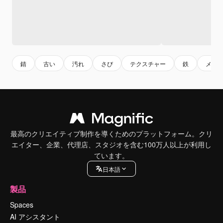
錆
古い
汚れ
さび
テクスチャー
鉄
メタ
最高のクリエイティブ制作を導くためのプラットフォーム。クリ
エイター、企業、代理店、スタジオを含む100万人以上が利用し
ています。
日本語
製品
Spaces
AI アシスタント