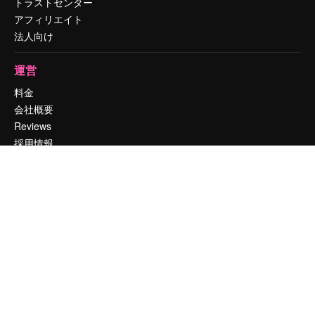
トラストセンター
アフィリエイト
法人向け
運営
料金
会社概要
Reviews
採用情報
検索トレンド
ブログ
イベント
Slidesgo
コンテンツを販売する
プレスルーム
magnific.aiをお探しですか？
お問い合わせ