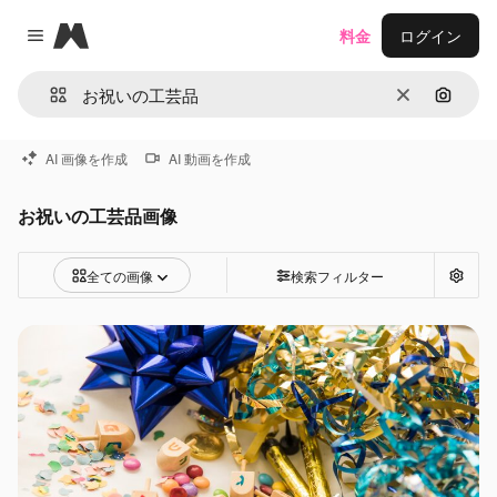
Magnific
料金
ログイン
Close menu
消去
画像で
AI 画像を作成
AI 動画を作成
お祝いの工芸品画像
全ての画像
検索フィルター