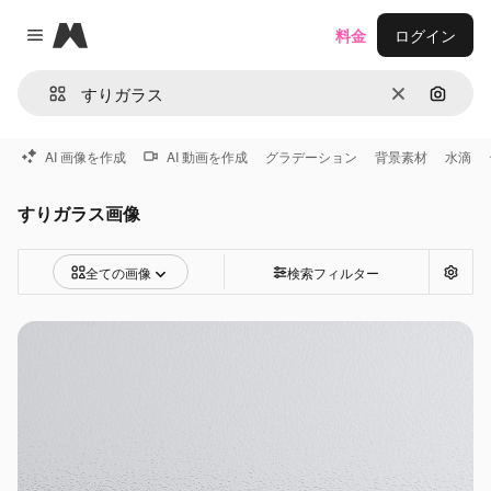
Magnific
料金
ログイン
Close menu
消去
画像で
AI 画像を作成
AI 動画を作成
グラデーション
背景素材
水滴
すりガラス画像
全ての画像
検索フィルター