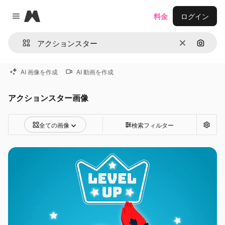
Magnific
料金
ログイン
Close menu
消去
画像で
AI 画像を作成
AI 動画を作成
アクションスター画像
全ての画像
検索フィルター