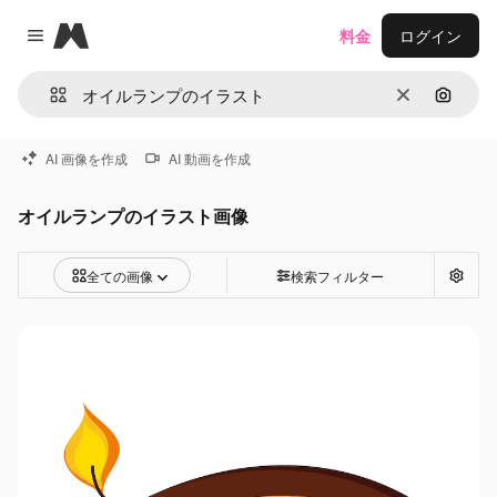
Magnific
料金
ログイン
Close menu
消去
画像で
AI 画像を作成
AI 動画を作成
オイルランプのイラスト画像
全ての画像
検索フィルター