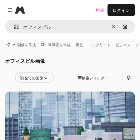
Magnific
料金
ログイン
Close menu
消去
画像で
AI 画像を作成
AI 動画を作成
青空
コンクリート
ビジネス
テ
オフィスビル画像
全ての画像
検索フィルター