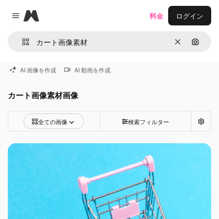
Magnific
料金
ログイン
Close menu
消去
画像で
AI 画像を作成
AI 動画を作成
カート画像素材画像
全ての画像
検索フィルター