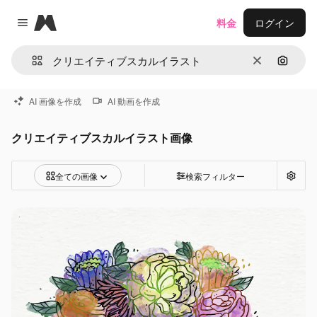
Magnific
料金
ログイン
Close menu
消去
画像で
AI 画像を作成
AI 動画を作成
クリエイティブスカルイラスト画像
全ての画像
検索フィルター