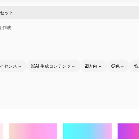
画を作成
イセンス
AI 生成コンテンツ
方向
色