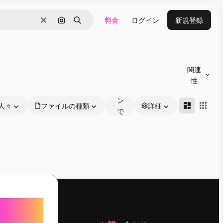
料金
ログイン
新規登録
消去
画像で検索
検索
オ
ン
関連
ラ
性
イ
ン
人々
ファイルの種類
詳細
で
編
集
可
能