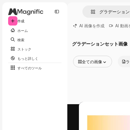
作成
AI 画像を作成
AI 動
ホーム
検索
グラデーションセット画像
ストック
もっと詳しく
全ての画像
ラ
すべてのツール
全ての画像
ベクトル
イラスト
写真
PSD
テンプレート
モックアップ
動画
映像素材
モーショングラフィックス
動画テンプレート
アイコン
3D モデル