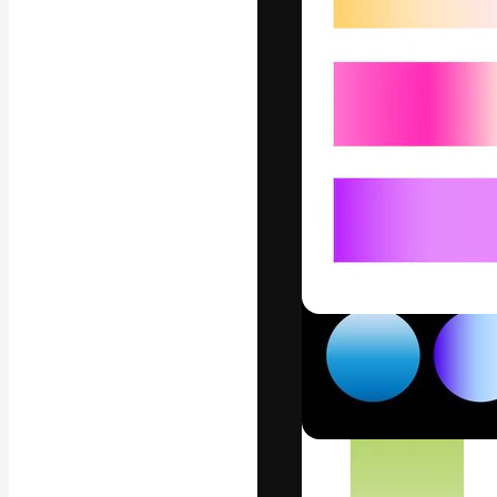
フォント
最高のクリエイ
ットフォーム。
店、スタジオを
います。
日本語
Copyright © 2010-