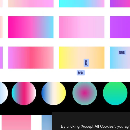
製品
はじめに
ティブ制作を導くためのプラ
Spaces
Academy
クリエイター、企業、代理
AI アシスタント
ドキュメント
含む100万人以上が利用して
AI 画像生成ツール
サポート
AI 動画生成ツール
利用規約
AI 音声合成ツール
プライバシーポリ
シー
ストックコンテン
ツ
オリジナル
新規
Claude/ChatGPT
クッキーポリシー
新
規
向けMCP
トラストセンター
エージェント
アフィリエイト
新規
API
法人向け
モバイルアプリ
すべてのMagnificツ
ール
2026
Freepik Company S.L.U.
無断複写・転載を禁じます
.
By clicking “Accept All Cookies”, you agr