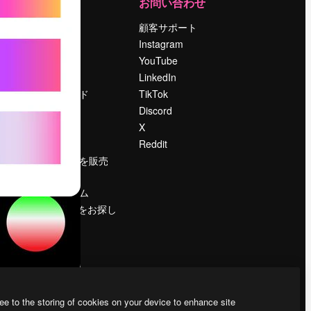
運営
お問い合わせ
料金
顧客サポート
会社概要
Instagram
Reviews
YouTube
採用情報
LinkedIn
検索トレンド
TikTok
ブログ
Discord
イベント
X
Slidesgo
Reddit
コンテンツを販売
する
プレスルーム
magnific.aiをお探し
ですか？
ee to the storing of cookies on your device to enhance site