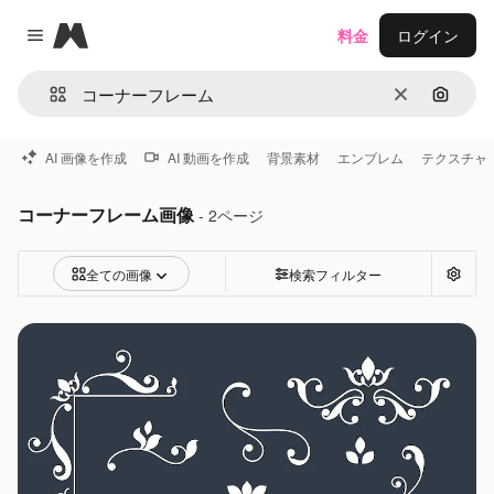
Magnific
料金
ログイン
Close menu
消去
画像で
AI 画像を作成
AI 動画を作成
背景素材
エンブレム
テクスチャ
コーナーフレーム画像
- 2ページ
全ての画像
検索フィルター