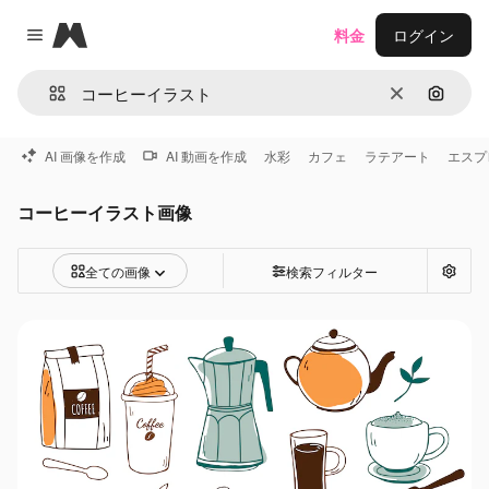
Magnific
料金
ログイン
Close menu
消去
画像で
AI 画像を作成
AI 動画を作成
水彩
カフェ
ラテアート
エスプ
コーヒーイラスト画像
全ての画像
検索フィルター