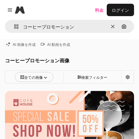
Magnific
料金
ログイン
Close menu
消去
画像で
AI 画像を作成
AI 動画を作成
コーヒープロモーション画像
全ての画像
検索フィルター