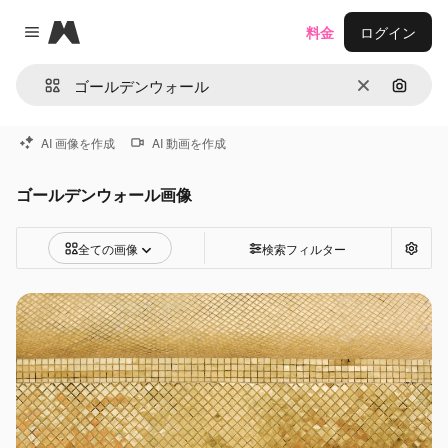
Magnific
料金
ログイン
Close menu
消去
画像で
AI 画像を作成
AI 動画を作成
ゴールデンウォール画像
全ての画像
検索フィルター