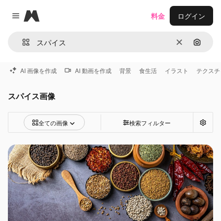
Magnific
料金
ログイン
Close menu
消去
画像で
AI 画像を作成
AI 動画を作成
背景
食生活
イラスト
テクスチ
スパイス画像
全ての画像
検索フィルター