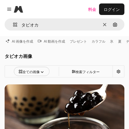
Magnific
料金
ログイン
Close menu
消去
画像で
AI 画像を作成
AI 動画を作成
プレゼント
カラフル
氷
夏
タピオカ画像
全ての画像
検索フィルター