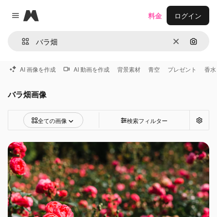
Magnific
料金
ログイン
Close menu
消去
画像で
AI 画像を作成
AI 動画を作成
背景素材
青空
プレゼント
香水
バラ畑画像
全ての画像
検索フィルター