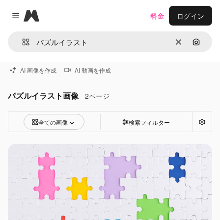
Magnific
料金
ログイン
Close menu
消去
画像で
AI 画像を作成
AI 動画を作成
パズルイラスト画像
- 2ページ
全ての画像
検索フィルター