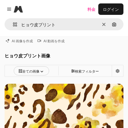
Magnific
料金
ログイン
Close menu
消去
画像で
AI 画像を作成
AI 動画を作成
ヒョウ皮プリント画像
全ての画像
検索フィルター