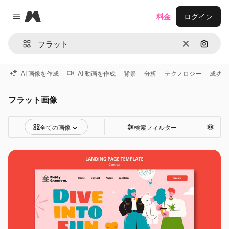
Magnific
料金
ログイン
Close menu
消去
画像で
AI 画像を作成
AI 動画を作成
背景
分析
テクノロジー
成功
フラット画像
全ての画像
検索フィルター