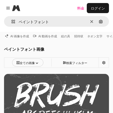
Magnific
料金
ログイン
Close menu
消去
画像で
AI 画像を作成
AI 動画を作成
絵の具
招待状
ネオン文字
サイ
ペイントフォント画像
全ての画像
検索フィルター