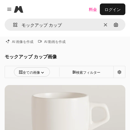
Magnific
料金
ログイン
Close menu
消去
画像で
AI 画像を作成
AI 動画を作成
モックアップ カップ画像
全ての画像
検索フィルター