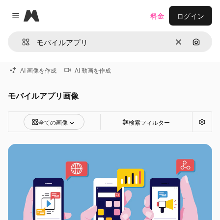
Magnific
料金
ログイン
Close menu
消去
画像で
AI 画像を作成
AI 動画を作成
モバイルアプリ画像
全ての画像
検索フィルター