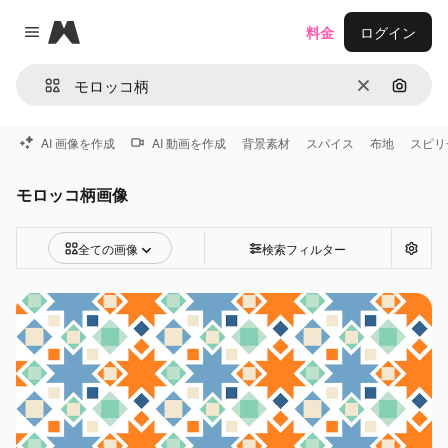
Magnific
料金
ログイン
Close menu
消去
画像で
AI 画像を作成
AI 動画を作成
背景素材
スパイス
布地
スピリ
モロッコ柄画像
全ての画像
検索フィルター