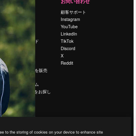
運営
お問い合わせ
料金
顧客サポート
会社概要
Instagram
Reviews
YouTube
採用情報
LinkedIn
検索トレンド
TikTok
ブログ
Discord
イベント
X
Slidesgo
Reddit
コンテンツを販売
する
プレスルーム
magnific.aiをお探し
ですか？
ee to the storing of cookies on your device to enhance site