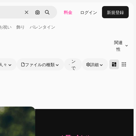
料金
ログイン
新規登録
消去
画像で検索
検索
お祝い
飾り
バレンタイン
オ
ン
関連
ラ
性
イ
ン
人々
ファイルの種類
詳細
で
編
集
可
能