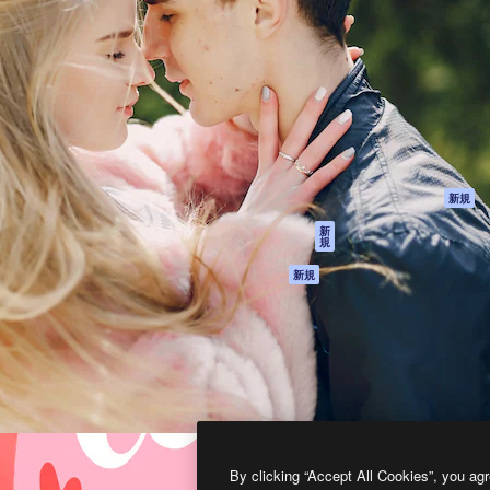
製品
はじめに
ティブ制作を導くためのプラ
Spaces
Academy
クリエイター、企業、代理
AI アシスタント
ドキュメント
含む100万人以上が利用して
AI 画像生成ツール
サポート
AI 動画生成ツール
利用規約
AI 音声合成ツール
プライバシーポリ
シー
ストックコンテン
ツ
オリジナル
新規
Claude/ChatGPT
クッキーポリシー
新
規
向けMCP
トラストセンター
エージェント
アフィリエイト
新規
API
法人向け
モバイルアプリ
すべてのMagnificツ
ール
2026
Freepik Company S.L.U.
無断複写・転載を禁じます
.
By clicking “Accept All Cookies”, you agr