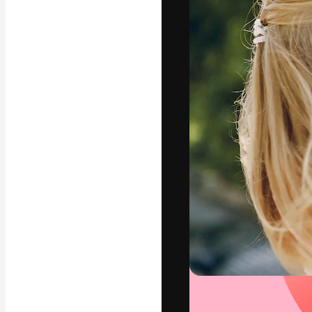
フォント
最高のクリエイ
ットフォーム。
店、スタジオを
います。
日本語
Copyright © 2010-