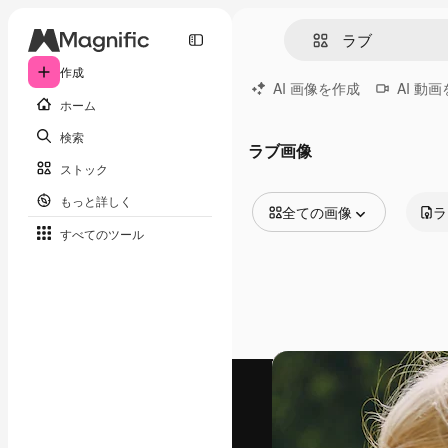
作成
AI 画像を作成
AI 動
ホーム
検索
ラブ画像
ストック
もっと詳しく
全ての画像
ラ
すべてのツール
全ての画像
ベクトル
イラスト
写真
PSD
テンプレート
モックアップ
動画
映像素材
モーショングラフィックス
動画テンプレート
アイコン
3D モデル