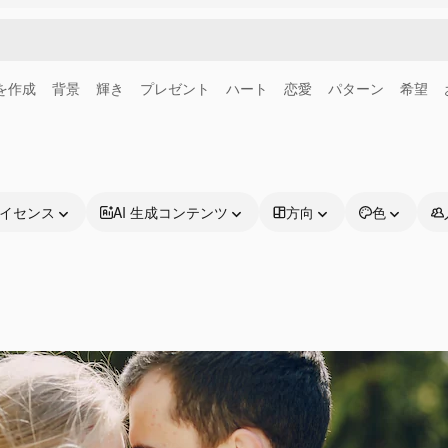
画を作成
背景
輝き
プレゼント
ハート
恋愛
パターン
希望
イセンス
AI 生成コンテンツ
方向
色