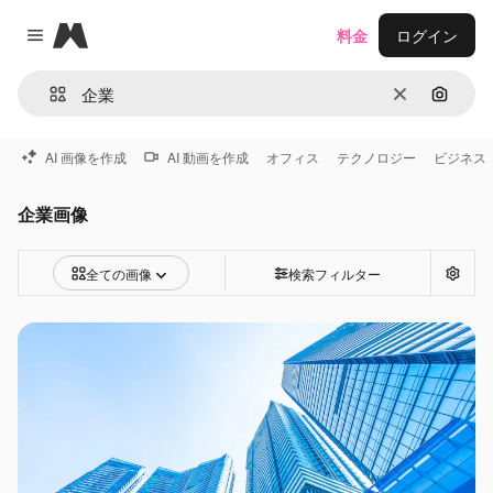
Magnific
料金
ログイン
Close menu
消去
画像で
AI 画像を作成
AI 動画を作成
オフィス
テクノロジー
ビジネス
企業画像
全ての画像
検索フィルター