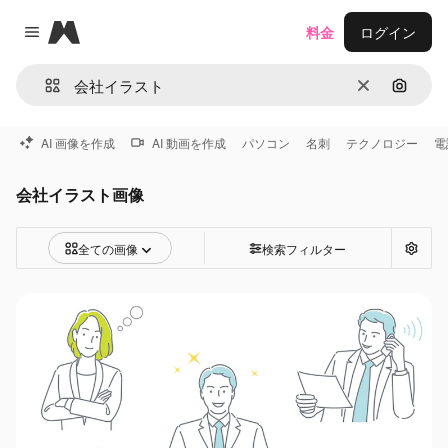
Magnific
料金
ログイン
Close menu
消去
画像で
AI 画像を作成
AI 動画を作成
パソコン
名刺
テクノロジー
電
会社イラスト画像
全ての画像
検索フィルター