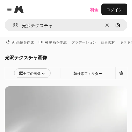
Magnific
料金
ログイン
Close menu
消去
画像で
AI 画像を作成
AI 動画を作成
グラデーション
背景素材
キラキ
光沢テクスチャ画像
全ての画像
検索フィルター