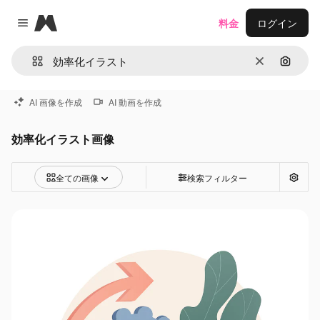
Magnific
料金
ログイン
Close menu
消去
画像で
AI 画像を作成
AI 動画を作成
効率化イラスト画像
全ての画像
検索フィルター