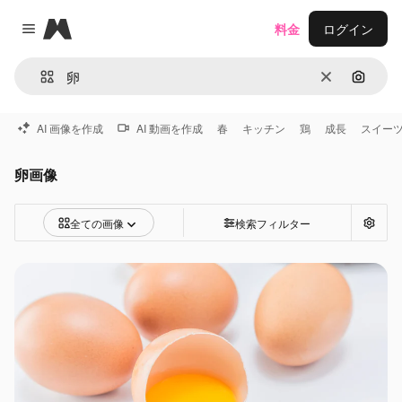
Magnific
料金
ログイン
Close menu
消去
画像で
AI 画像を作成
AI 動画を作成
春
キッチン
鶏
成長
スイー
卵画像
全ての画像
検索フィルター