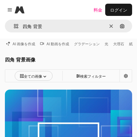
Magnific
料金
ログイン
Close menu
消去
画像で
AI 画像を作成
AI 動画を作成
グラデーション
光
大理石
紙
四角 背景画像
全ての画像
検索フィルター