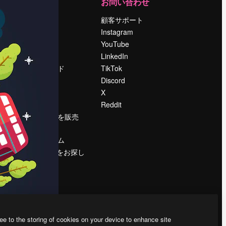
運営
お問い合わせ
料金
顧客サポート
会社概要
Instagram
Reviews
YouTube
採用情報
LinkedIn
検索トレンド
TikTok
ブログ
Discord
イベント
X
Slidesgo
Reddit
コンテンツを販売
する
プレスルーム
magnific.aiをお探し
ですか？
ee to the storing of cookies on your device to enhance site