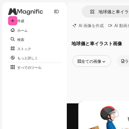
作成
AI 画像を作成
AI 動
ホーム
検索
地球儀と車イラスト画像
ストック
もっと詳しく
全ての画像
ラ
すべてのツール
全ての画像
ベクトル
イラスト
写真
PSD
テンプレート
モックアップ
動画
映像素材
モーショングラフィックス
動画テンプレート
アイコン
3D モデル