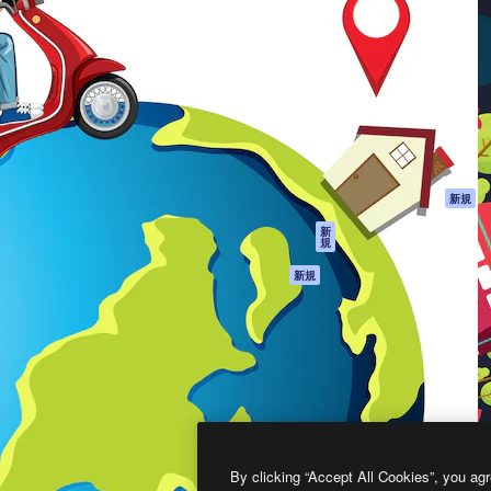
製品
はじめに
ティブ制作を導くためのプラ
Spaces
Academy
クリエイター、企業、代理
AI アシスタント
ドキュメント
含む100万人以上が利用して
AI 画像生成ツール
サポート
AI 動画生成ツール
利用規約
AI 音声合成ツール
プライバシーポリ
シー
ストックコンテン
ツ
オリジナル
新規
Claude/ChatGPT
クッキーポリシー
新
規
向けMCP
トラストセンター
エージェント
アフィリエイト
新規
API
法人向け
モバイルアプリ
すべてのMagnificツ
ール
2026
Freepik Company S.L.U.
無断複写・転載を禁じます
.
By clicking “Accept All Cookies”, you agr