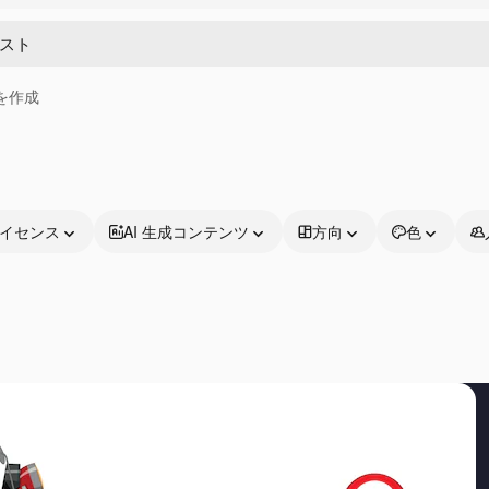
画を作成
イセンス
AI 生成コンテンツ
方向
色