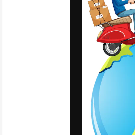
フォント
最高のクリエイ
ットフォーム。
店、スタジオを
います。
日本語
Copyright © 2010-