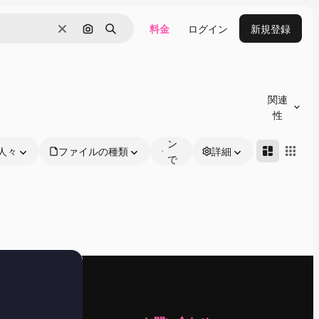
料金
ログイン
新規登録
消去
画像で検索
検索
オ
ン
関連
ラ
性
イ
ン
人々
ファイルの種類
詳細
で
編
集
可
能