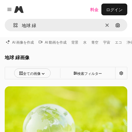
Magnific
料金
ログイン
Close menu
消去
画像で
AI 画像を作成
AI 動画を作成
背景
水
青空
宇宙
エコ
浄
地球 緑画像
全ての画像
検索フィルター