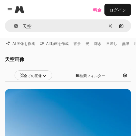
Magnific
料金
ログイン
Close menu
消去
画像で
AI 画像を作成
AI 動画を作成
背景
光
輝き
日差し
無限
天空画像
全ての画像
検索フィルター