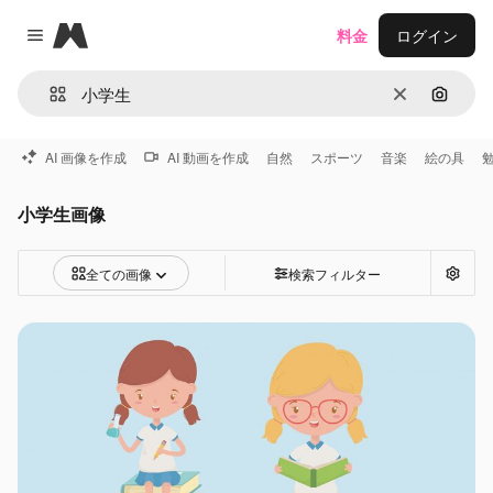
Magnific
料金
ログイン
Close menu
消去
画像で
AI 画像を作成
AI 動画を作成
自然
スポーツ
音楽
絵の具
小学生画像
全ての画像
検索フィルター