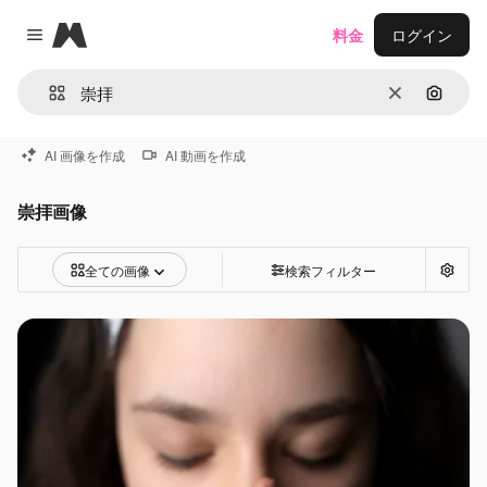
Magnific
料金
ログイン
Close menu
消去
画像で
AI 画像を作成
AI 動画を作成
崇拝画像
全ての画像
検索フィルター